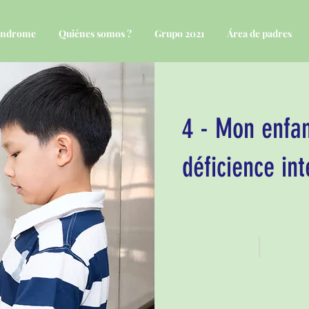
síndrome
Quiénes somos ?
Grupo 2021
Área de padres
4 - Mon enfan
déficience int